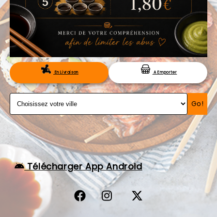
VOS AVIS
MENTIONS LÉGALES
C.G.V
RÉSERVATION
En Livraison
A Emporter
Go!
Télécharger App Android