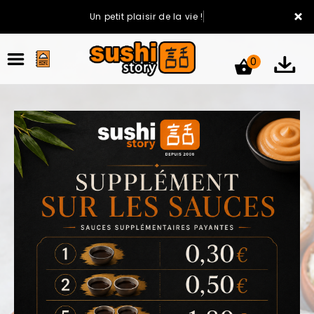
×
Un petit plaisir de la vie !
0
ACCUEIL
LA CARTE
VOTRE COMPTE
NOTRE RESTAURANT