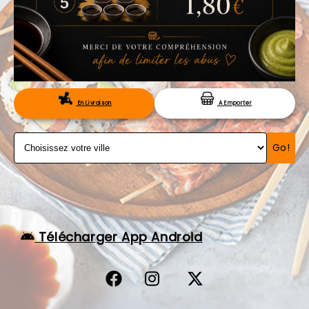
VOS AVIS
MENTIONS LÉGALES
C.G.V
RÉSERVATION
En Livraison
A Emporter
Go!
Télécharger App Android