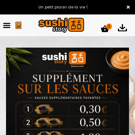
×
Un petit plaisir de la vie !
0
ACCUEIL
LA CARTE
VOTRE COMPTE
NOTRE RESTAURANT