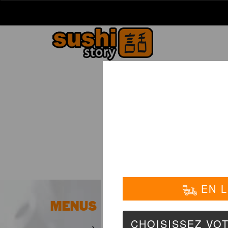
La Carte
01 6
MENUS