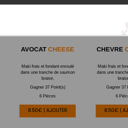
AVOCAT
CHEESE
CHEVRE
C
Maki frais et fondant enroulé
Maki frais et fo
dans une tranche de saumon
dans une tranc
braisé.
brais
Gagner 37 Point(s)
Gagner 37 P
6 Pièces
6 Piè
8.50€ | AJOUTER
8.50€ | A