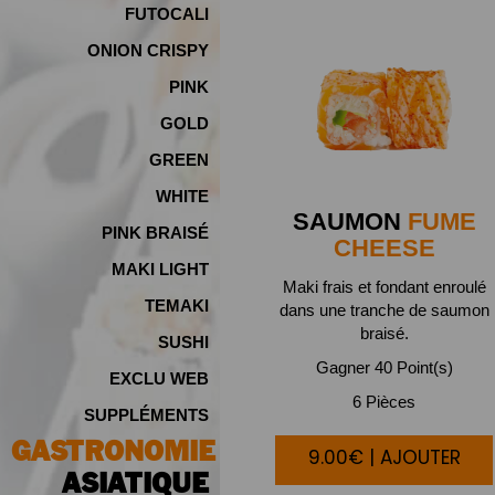
FUTOCALI
ONION CRISPY
PINK
GOLD
GREEN
WHITE
SAUMON
FUME
PINK BRAISÉ
CHEESE
MAKI LIGHT
Maki frais et fondant enroulé
TEMAKI
dans une tranche de saumon
braisé.
SUSHI
Gagner 40 Point(s)
EXCLU WEB
6 Pièces
SUPPLÉMENTS
GASTRONOMIE
9.00€ | AJOUTER
ASIATIQUE