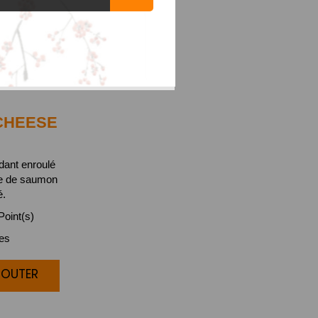
HEESE
ndant enroulé
he de saumon
é.
oint(s)
ces
JOUTER