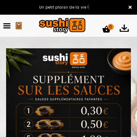
×
Un petit plaisir de la vie !
0
ACCUEIL
LA CARTE
VOTRE COMPTE
NOTRE RESTAURANT