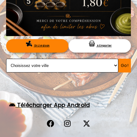
VOS AVIS
MENTIONS LÉGALES
C.G.V
RÉSERVATION
En Livraison
A Emporter
Go!
Télécharger App Android