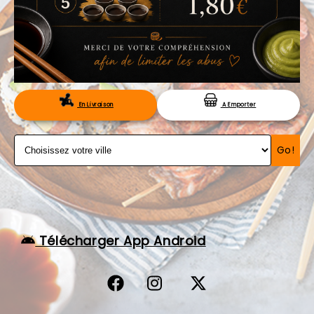
VOS AVIS
MENTIONS LÉGALES
C.G.V
RÉSERVATION
En Livraison
A Emporter
Go!
Télécharger App Android