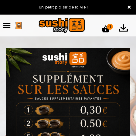
×
Un petit plaisir de la vie !
0
ACCUEIL
LA CARTE
VOTRE COMPTE
NOTRE RESTAURANT