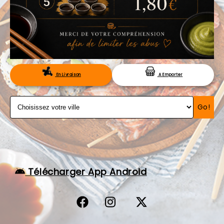
VOS AVIS
MENTIONS LÉGALES
C.G.V
RÉSERVATION
En Livraison
A Emporter
Go!
Télécharger App Android