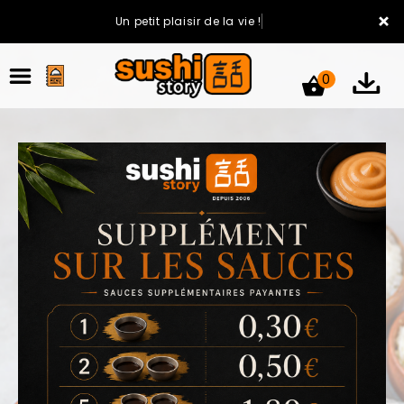
×
Un petit plaisir de la vie !
0
ACCUEIL
LA CARTE
VOTRE COMPTE
NOTRE RESTAURANT