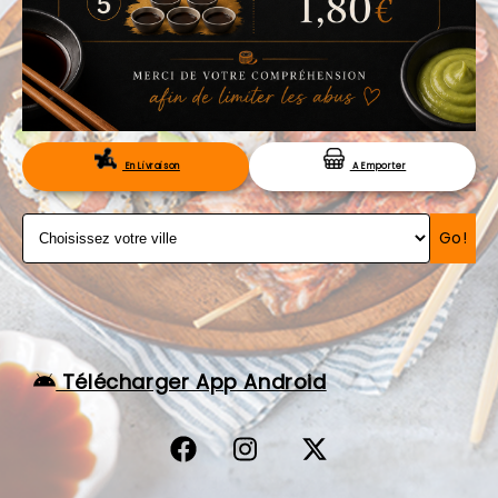
VOS AVIS
MENTIONS LÉGALES
C.G.V
RÉSERVATION
En Livraison
A Emporter
Go!
Télécharger App Android