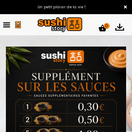
×
Un petit plaisir de la vie !
0
ACCUEIL
LA CARTE
VOTRE COMPTE
NOTRE RESTAURANT