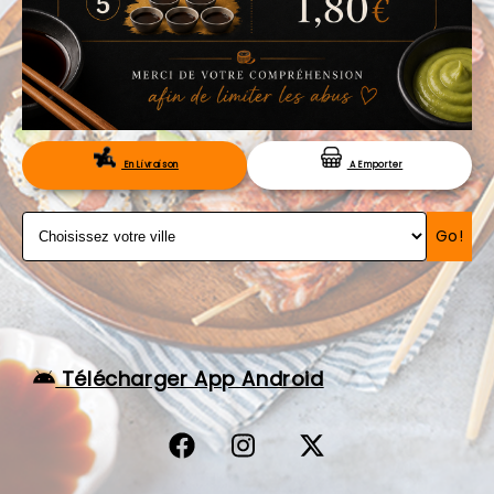
VOS AVIS
MENTIONS LÉGALES
C.G.V
RÉSERVATION
En Livraison
A Emporter
Go!
Télécharger App Android