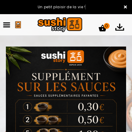
×
Un petit plaisir de la vie !
0
ACCUEIL
LA CARTE
VOTRE COMPTE
NOTRE RESTAURANT