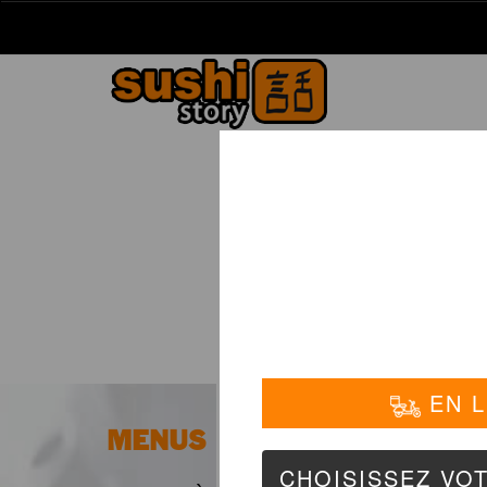
La Carte
01 6
PLA
MENUS