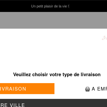
Un petit plaisir de la vie !
0 86 05 06
Se connecter / S'inscrire
TS BOEUF EN SAUCE