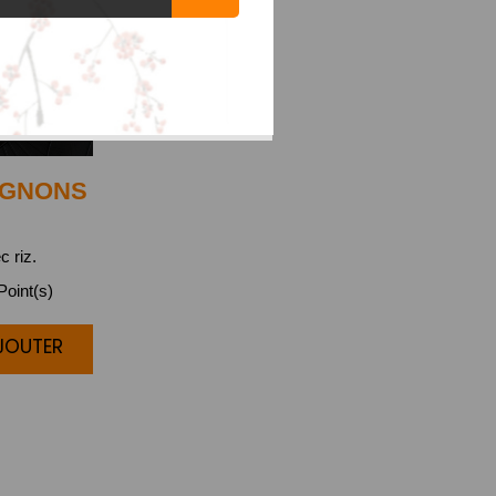
IGNONS
c riz.
oint(s)
AJOUTER