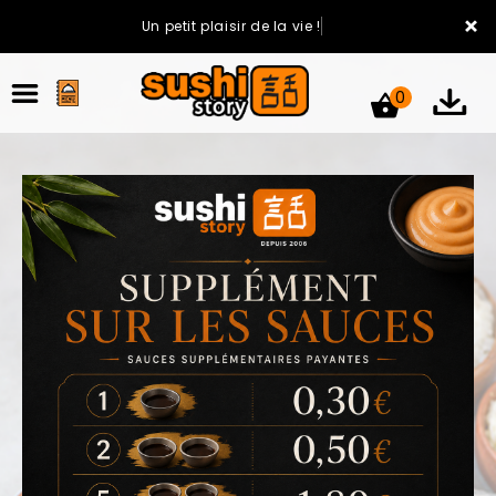
×
Un petit plaisir de la vie !
0
ACCUEIL
LA CARTE
VOTRE COMPTE
NOTRE RESTAURANT