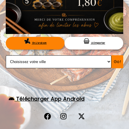
VOS AVIS
MENTIONS LÉGALES
C.G.V
RÉSERVATION
En Livraison
A Emporter
Go!
Télécharger App Android