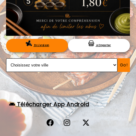
VOS AVIS
MENTIONS LÉGALES
C.G.V
RÉSERVATION
En Livraison
A Emporter
Go!
Télécharger App Android