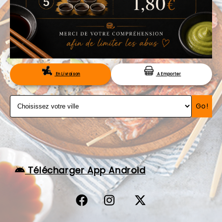
VOS AVIS
MENTIONS LÉGALES
C.G.V
RÉSERVATION
En Livraison
A Emporter
Go!
Télécharger App Android