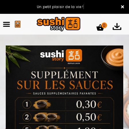
×
Un petit plaisir de la vie !
0
ACCUEIL
LA CARTE
VOTRE COMPTE
NOTRE RESTAURANT