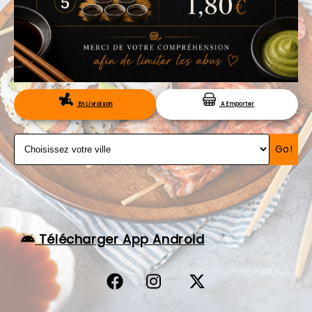
VOS AVIS
MENTIONS LÉGALES
C.G.V
RÉSERVATION
En Livraison
A Emporter
Go!
Télécharger App Android