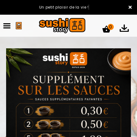
×
Un petit plaisir de la vie !
0
ACCUEIL
LA CARTE
VOTRE COMPTE
NOTRE RESTAURANT