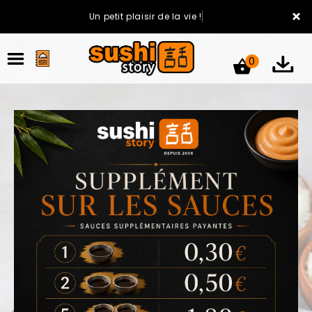
×
Un petit plaisir de la vie !
0
ACCUEIL
LA CARTE
VOTRE COMPTE
NOTRE RESTAURANT