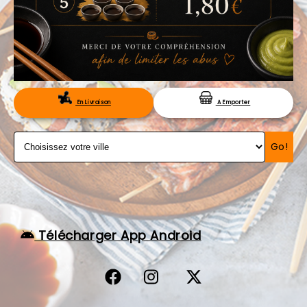
VOS AVIS
MENTIONS LÉGALES
C.G.V
RÉSERVATION
En Livraison
A Emporter
Go!
Télécharger App Android