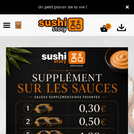
×
Un petit plaisir de la vie !
0
ACCUEIL
LA CARTE
VOTRE COMPTE
NOTRE RESTAURANT