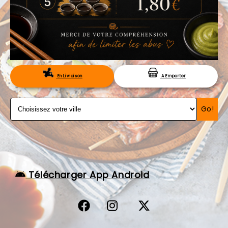
VOS AVIS
MENTIONS LÉGALES
C.G.V
RÉSERVATION
En Livraison
A Emporter
Go!
Télécharger App Android