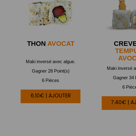
THON
AVOCAT
CREV
TEMP
AVO
Maki inversé avec algue.
Maki inversé a
Gagner 28 Point(s)
Gagner 34 P
6 Pièces
6 Pièc
6.10€ | AJOUTER
7.40€ | A