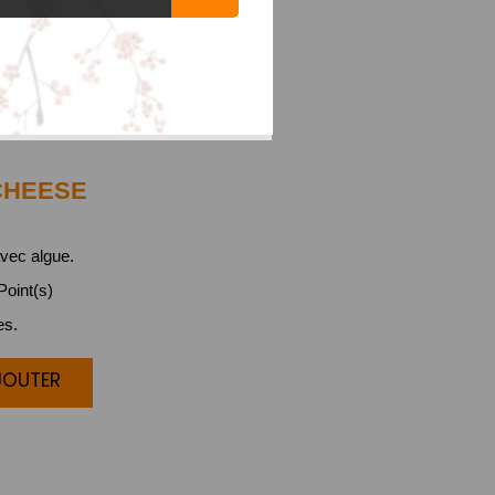
HEESE
vec algue.
oint(s)
es.
JOUTER