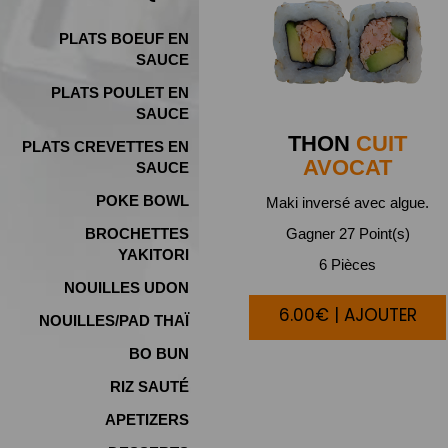
PLATS BOEUF EN
SAUCE
PLATS POULET EN
SAUCE
THON
CUIT
PLATS CREVETTES EN
AVOCAT
SAUCE
POKE BOWL
Maki inversé avec algue.
BROCHETTES
Gagner 27 Point(s)
YAKITORI
6 Pièces
NOUILLES UDON
6.00€ | AJOUTER
NOUILLES/PAD THAÏ
BO BUN
RIZ SAUTÉ
APETIZERS