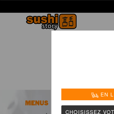
La Carte
01 6
MENUS