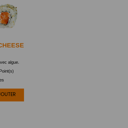
CHEESE
vec algue.
oint(s)
ces
JOUTER