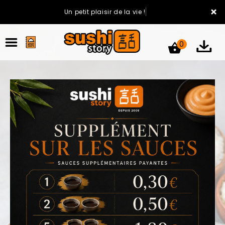
×
Un petit plaisir de la vie !
0
ACCUEIL
LA CARTE
VOTRE COMPTE
NOTRE RESTAURANT