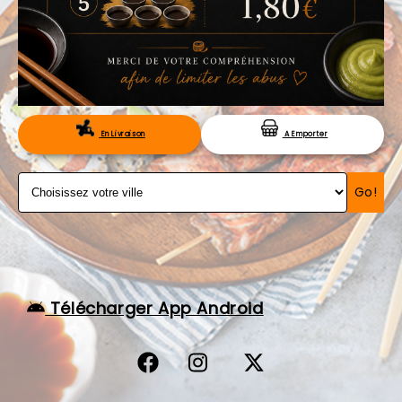
VOS AVIS
MENTIONS LÉGALES
C.G.V
RÉSERVATION
En Livraison
A Emporter
Go!
Télécharger App Android