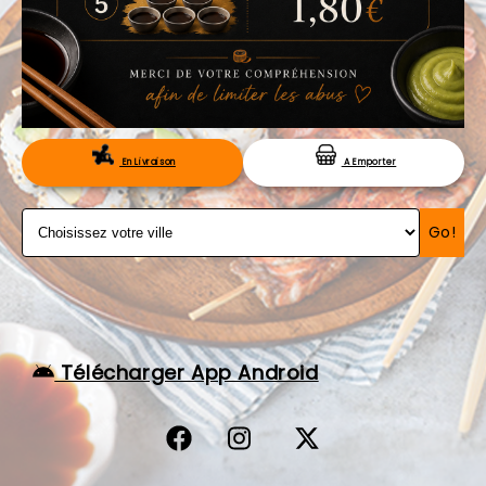
VOS AVIS
MENTIONS LÉGALES
C.G.V
RÉSERVATION
En Livraison
A Emporter
Go!
Télécharger App Android