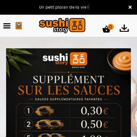
×
Un petit plaisir de la vie !
0
ACCUEIL
LA CARTE
VOTRE COMPTE
NOTRE RESTAURANT