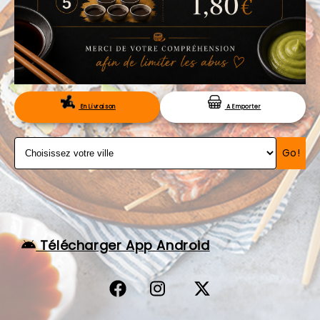
VOS AVIS
MENTIONS LÉGALES
C.G.V
RÉSERVATION
En Livraison
A Emporter
Go!
Télécharger App Android