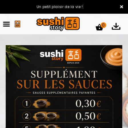
×
Un petit plaisir de la vie !
0
ACCUEIL
LA CARTE
VOTRE COMPTE
NOTRE RESTAURANT