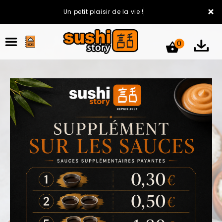
×
Un petit plaisir de la vie !
0
ACCUEIL
LA CARTE
VOTRE COMPTE
NOTRE RESTAURANT