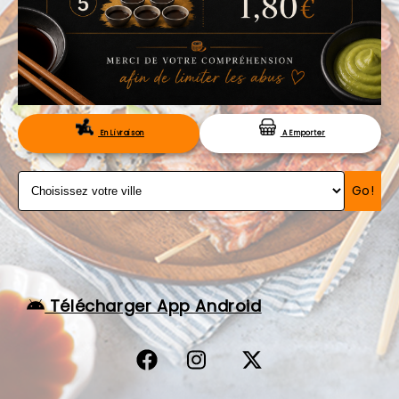
VOS AVIS
MENTIONS LÉGALES
C.G.V
RÉSERVATION
En Livraison
A Emporter
Go!
Télécharger App Android