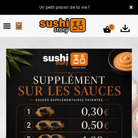
×
Un petit plaisir de la vie !
0
ACCUEIL
LA CARTE
VOTRE COMPTE
NOTRE RESTAURANT