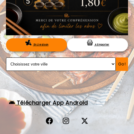
VOS AVIS
MENTIONS LÉGALES
C.G.V
RÉSERVATION
En Livraison
A Emporter
Go!
Télécharger App Android