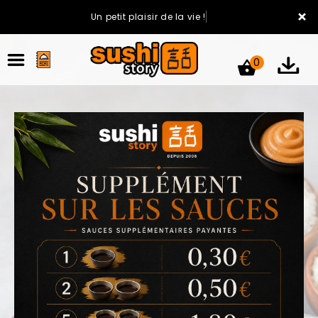
×
Un petit plaisir de la vie !
0
ACCUEIL
LA CARTE
VOTRE COMPTE
NOTRE RESTAURANT