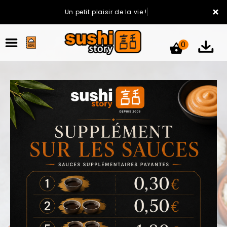
×
Un petit plaisir de la vie !
0
ACCUEIL
LA CARTE
VOTRE COMPTE
NOTRE RESTAURANT