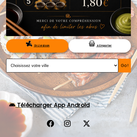
VOS AVIS
MENTIONS LÉGALES
C.G.V
RÉSERVATION
En Livraison
A Emporter
Go!
Télécharger App Android