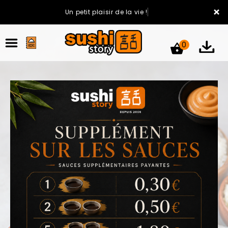
×
Un petit plaisir de la vie !
0
ACCUEIL
LA CARTE
VOTRE COMPTE
NOTRE RESTAURANT