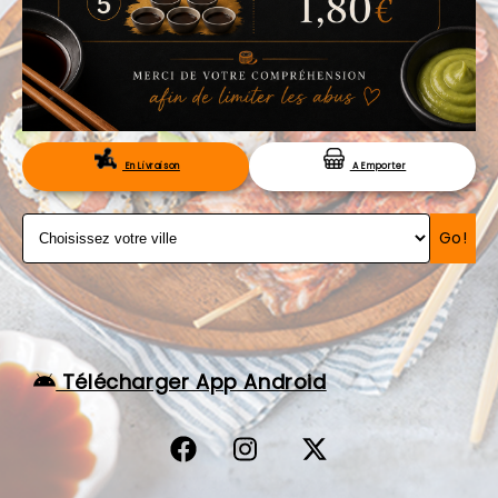
VOS AVIS
MENTIONS LÉGALES
C.G.V
RÉSERVATION
En Livraison
A Emporter
Go!
Télécharger App Android