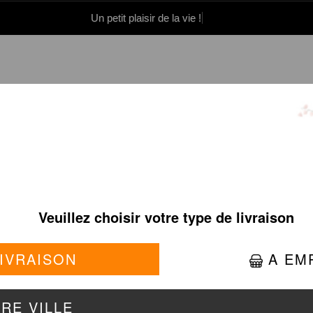
Un petit plaisir de la vie !
0 86 05 06
Se connecter / S'inscrire
PINK