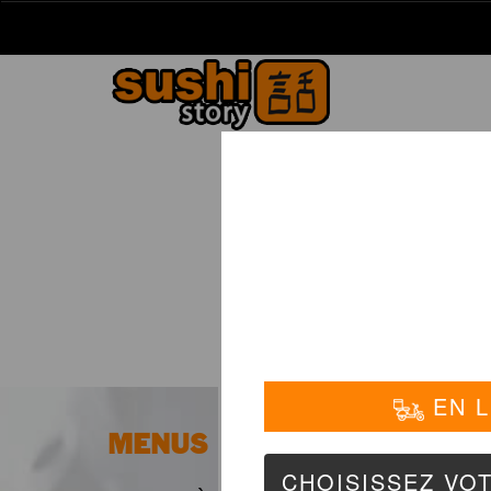
La Carte
01 6
MENUS