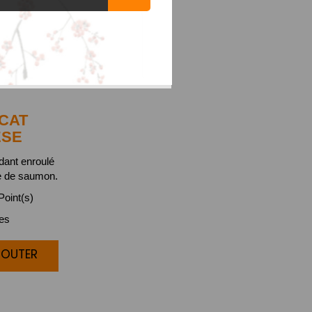
CAT
ESE
ndant enroulé
e de saumon.
oint(s)
ces
JOUTER