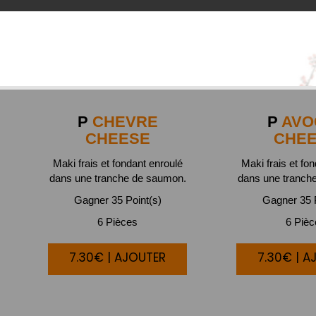
P
CHEVRE
P
AVO
CHEESE
CHE
Maki frais et fondant enroulé
Maki frais et fo
dans une tranche de saumon.
dans une tranch
Gagner 35 Point(s)
Gagner 35 P
6 Pièces
6 Piè
7.30€ | AJOUTER
7.30€ | A