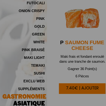
FUTOCALI
ONION CRISPY
PINK
GOLD
GREEN
P
SAUMON FUME
WHITE
CHEESE
PINK BRAISÉ
Maki frais et fondant enroulé
MAKI LIGHT
dans une tranche de saumon.
TEMAKI
Gagner 36 Point(s)
SUSHI
6 Pièces
EXCLU WEB
7.40€ | AJOUTER
SUPPLÉMENTS
GASTRONOMIE
ASIATIQUE