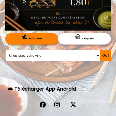
VOS AVIS
MENTIONS LÉGALES
C.G.V
RÉSERVATION
En Livraison
A Emporter
Go!
Télécharger App Android