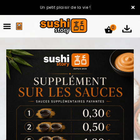
×
Un petit plaisir de la vie !
0
ACCUEIL
LA CARTE
VOTRE COMPTE
NOTRE RESTAURANT