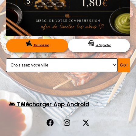
VOS AVIS
MENTIONS LÉGALES
C.G.V
RÉSERVATION
En Livraison
A Emporter
Go!
Télécharger App Android