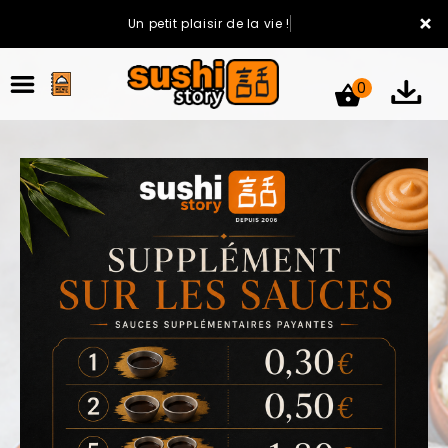
×
Un petit plaisir de la vie !
0
ACCUEIL
LA CARTE
VOTRE COMPTE
NOTRE RESTAURANT