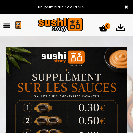
×
Un petit plaisir de la vie !
0
ACCUEIL
LA CARTE
VOTRE COMPTE
NOTRE RESTAURANT