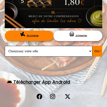
VOS AVIS
MENTIONS LÉGALES
C.G.V
RÉSERVATION
En Livraison
A Emporter
Go!
Télécharger App Android