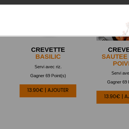
CREVETTE
CREV
BASILIC
SAUTEE 
POIV
Servi avec riz.
Servi ave
Gagner 69 Point(s)
Gagner 69 P
13.90€ | AJOUTER
13.90€ | 