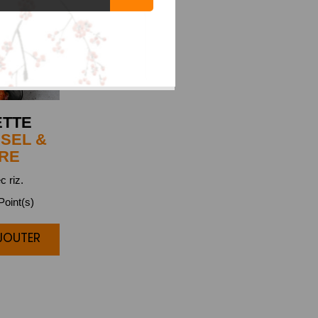
ETTE
SEL &
RE
c riz.
oint(s)
AJOUTER