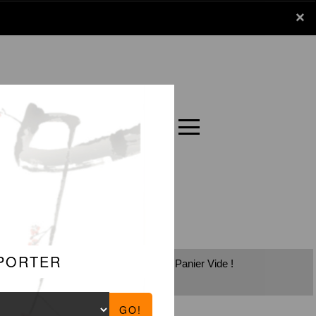
x
×
Panier
Carte
E
Panier Vide !