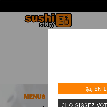
La Carte
01 6
PLATS
MENUS