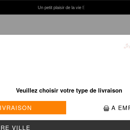
Un petit plaisir de la vie !
0 86 05 06
Se connecter / S'inscrire
 CREVETTES EN SAUC