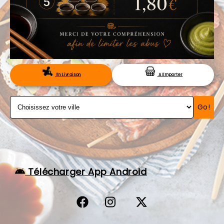
VOS AVIS
MENTIONS LÉGALES
C.G.V
RÉSERVATION
En Livraison
A Emporter
Go!
Télécharger App Android