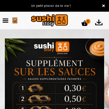
×
Un petit plaisir de la vie !
0
ACCUEIL
LA CARTE
VOTRE COMPTE
NOTRE RESTAURANT