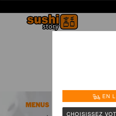
La Carte
01 6
MENUS