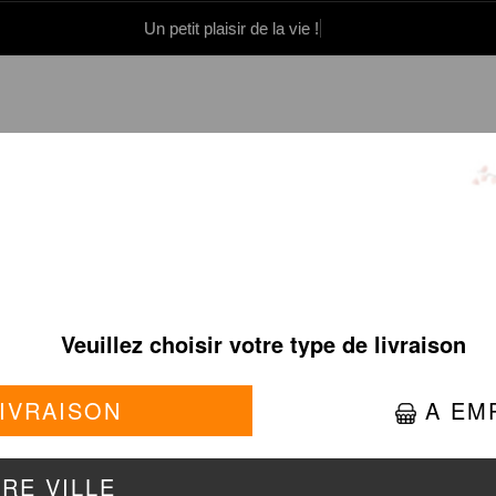
Un petit plaisir de la vie !
0 86 05 06
Se connecter / S'inscrire
PINK