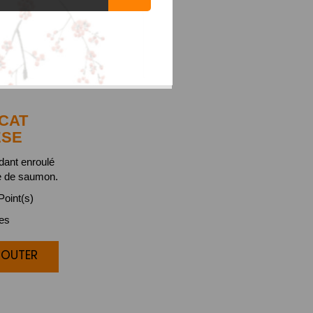
CAT
ESE
ndant enroulé
e de saumon.
oint(s)
ces
JOUTER