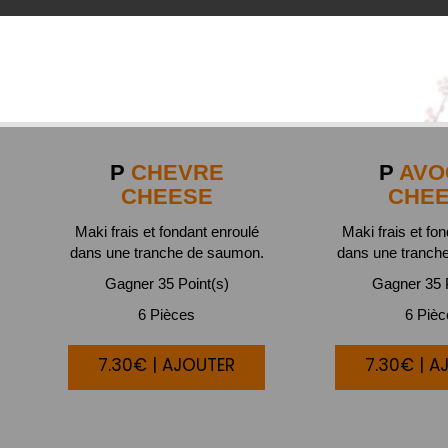
P
CHEVRE
P
AVO
CHEESE
CHE
Maki frais et fondant enroulé
Maki frais et fo
dans une tranche de saumon.
dans une tranch
Gagner 35 Point(s)
Gagner 35 P
6 Pièces
6 Piè
7.30€ | AJOUTER
7.30€ | A