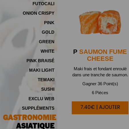
FUTOCALI
ONION CRISPY
PINK
GOLD
GREEN
P
SAUMON FUME
WHITE
CHEESE
PINK BRAISÉ
Maki frais et fondant enroulé
MAKI LIGHT
dans une tranche de saumon.
TEMAKI
Gagner 36 Point(s)
SUSHI
6 Pièces
EXCLU WEB
7.40€ | AJOUTER
SUPPLÉMENTS
GASTRONOMIE
ASIATIQUE