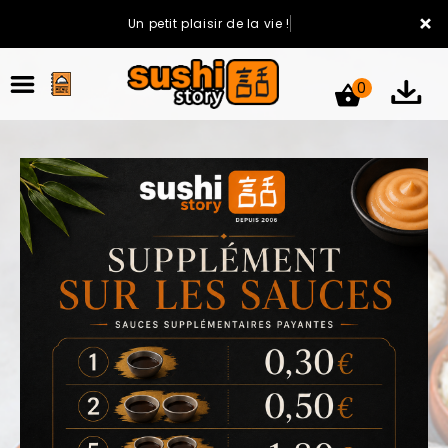
×
Un petit plaisir de la vie !
0
ACCUEIL
LA CARTE
VOTRE COMPTE
NOTRE RESTAURANT