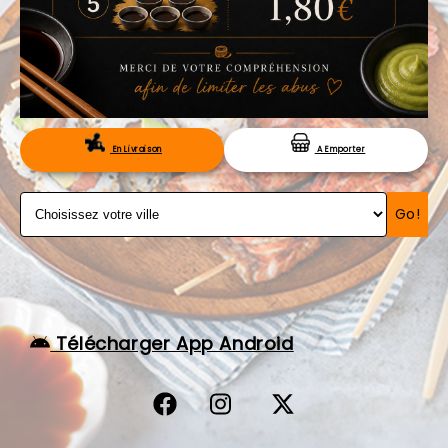
VOS AVIS
MENTIONS LÉGALES
C.G.V
RÉSERVATION
En Livraison
A Emporter
Go!
Télécharger App Android