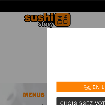
La Carte
01 6
MENUS