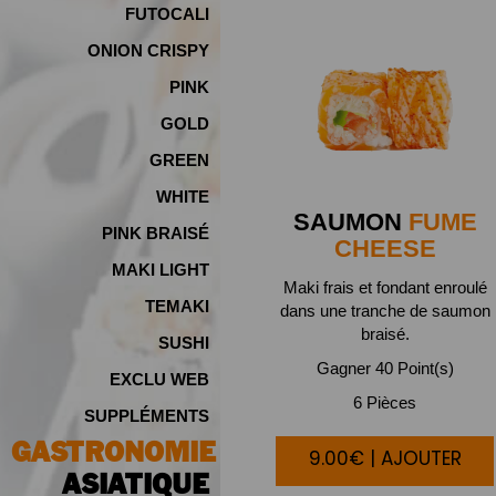
FUTOCALI
ONION CRISPY
PINK
GOLD
GREEN
WHITE
SAUMON
FUME
PINK BRAISÉ
CHEESE
MAKI LIGHT
Maki frais et fondant enroulé
TEMAKI
dans une tranche de saumon
braisé.
SUSHI
Gagner 40 Point(s)
EXCLU WEB
6 Pièces
SUPPLÉMENTS
GASTRONOMIE
9.00€ | AJOUTER
ASIATIQUE