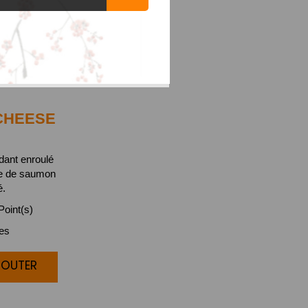
HEESE
ndant enroulé
he de saumon
é.
oint(s)
ces
JOUTER