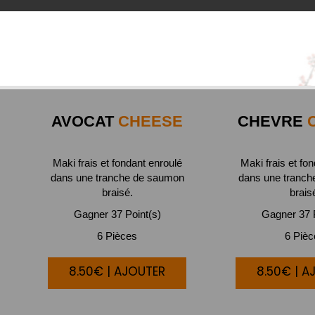
AVOCAT
CHEESE
CHEVRE
C
Maki frais et fondant enroulé
Maki frais et fo
dans une tranche de saumon
dans une tranc
braisé.
brais
Gagner 37 Point(s)
Gagner 37 P
6 Pièces
6 Piè
8.50€ | AJOUTER
8.50€ | A