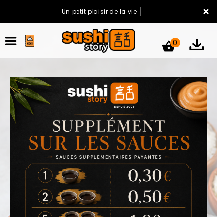
×
Un petit plaisir de la vie !
0
ACCUEIL
LA CARTE
VOTRE COMPTE
NOTRE RESTAURANT