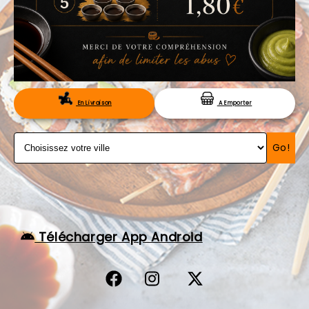
VOS AVIS
MENTIONS LÉGALES
C.G.V
RÉSERVATION
En Livraison
A Emporter
Go!
Télécharger App Android