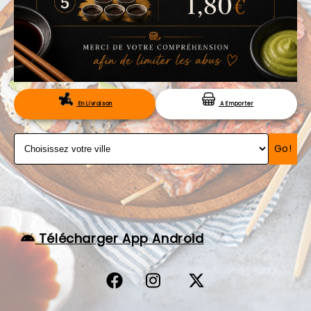
VOS AVIS
MENTIONS LÉGALES
C.G.V
RÉSERVATION
En Livraison
A Emporter
Go!
Télécharger App Android