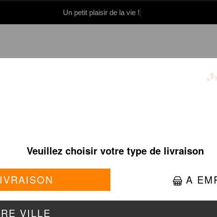
Un petit plaisir de la vie !
0 86 05 06
Se connecter / S'inscrire
TARTARE