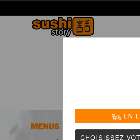
La Carte
01 6
MENUS