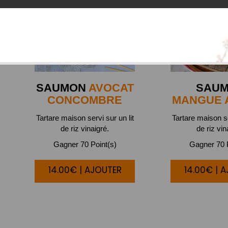
SAUMON
AVOCAT
SAU
CONCOMBRE
MANGUE 
Tartare maison servi sur un lit
Tartare maison se
de riz vinaigré.
de riz vin
Gagner 70 Point(s)
Gagner 70 P
14.00€ | AJOUTER
14.00€ | 