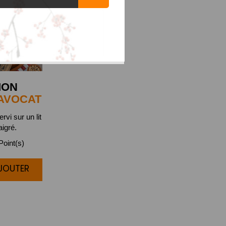
MON
AVOCAT
rvi sur un lit
aigré.
oint(s)
AJOUTER