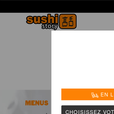
La Carte
01 6
MENUS