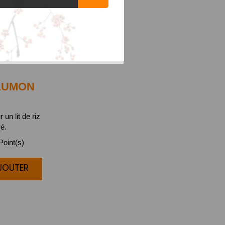
UMON
 un lit de riz
ré.
oint(s)
AJOUTER