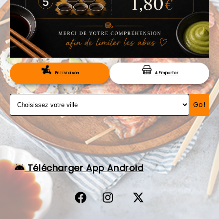
VOS AVIS
MENTIONS LÉGALES
C.G.V
RÉSERVATION
En Livraison
A Emporter
Go!
Télécharger App Android