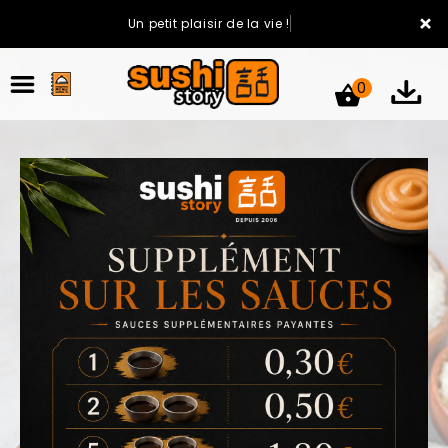
×
Un petit plaisir de la vie !
0
ACCUEIL
LA CARTE
VOTRE COMPTE
NOTRE RESTAURANT