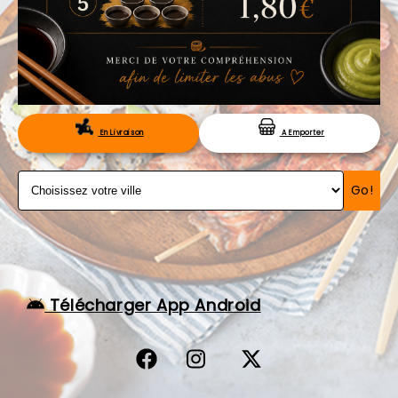
VOS AVIS
MENTIONS LÉGALES
C.G.V
RÉSERVATION
En Livraison
A Emporter
Go!
Télécharger App Android