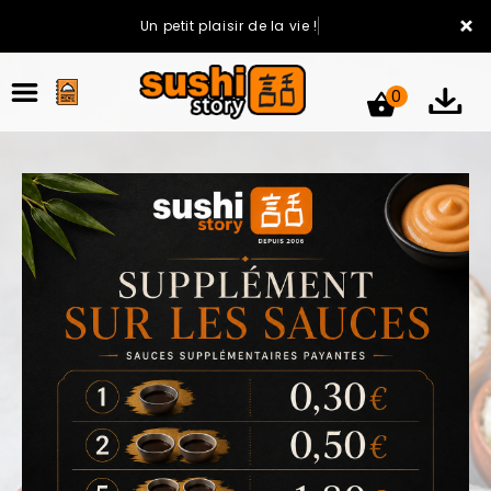
×
Un petit plaisir de la vie !
0
ACCUEIL
LA CARTE
VOTRE COMPTE
NOTRE RESTAURANT