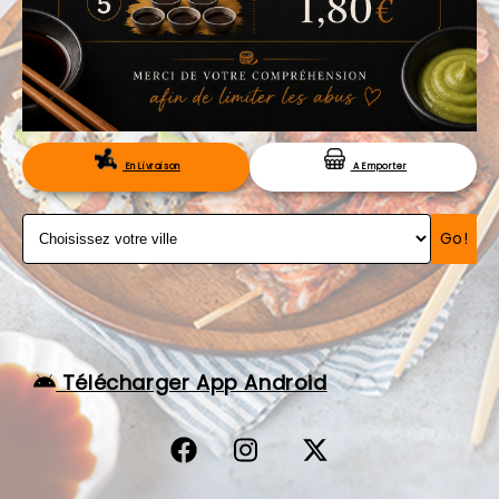
VOS AVIS
MENTIONS LÉGALES
C.G.V
RÉSERVATION
En Livraison
A Emporter
Go!
Télécharger App Android