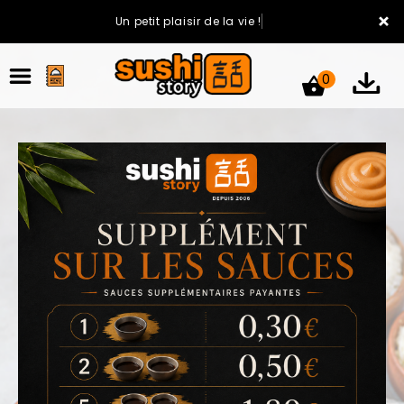
×
Un petit plaisir de la vie !
0
ACCUEIL
LA CARTE
VOTRE COMPTE
NOTRE RESTAURANT