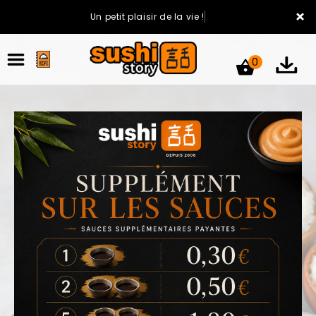
×
Un petit plaisir de la vie !
0
ACCUEIL
LA CARTE
VOTRE COMPTE
NOTRE RESTAURANT