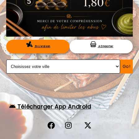
VOS AVIS
MENTIONS LÉGALES
C.G.V
RÉSERVATION
En Livraison
A Emporter
Go!
Télécharger App Android