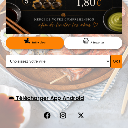
VOS AVIS
MENTIONS LÉGALES
C.G.V
RÉSERVATION
En Livraison
A Emporter
Go!
Télécharger App Android