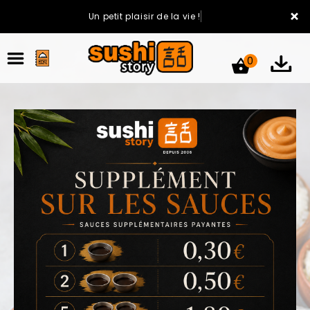
×
Un petit plaisir de la vie !
0
ACCUEIL
LA CARTE
VOTRE COMPTE
NOTRE RESTAURANT