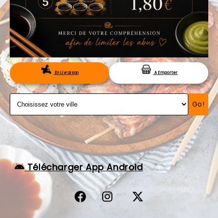
VOS AVIS
MENTIONS LÉGALES
C.G.V
RÉSERVATION
En Livraison
A Emporter
Go!
Télécharger App Android