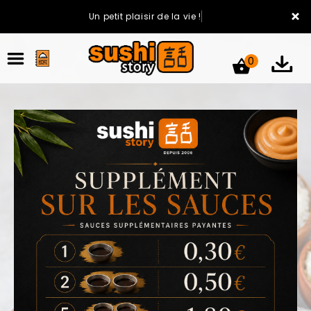
×
Un petit plaisir de la vie !
0
ACCUEIL
LA CARTE
VOTRE COMPTE
NOTRE RESTAURANT