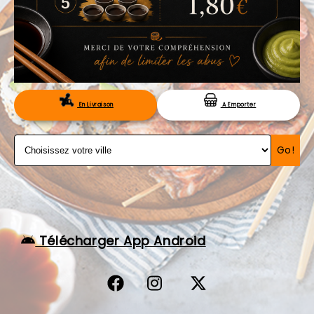
VOS AVIS
MENTIONS LÉGALES
C.G.V
RÉSERVATION
En Livraison
A Emporter
Go!
Télécharger App Android