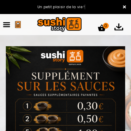
×
Un petit plaisir de la vie !
0
ACCUEIL
LA CARTE
VOTRE COMPTE
NOTRE RESTAURANT