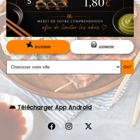
VOS AVIS
MENTIONS LÉGALES
C.G.V
RÉSERVATION
En Livraison
A Emporter
Go!
Télécharger App Android