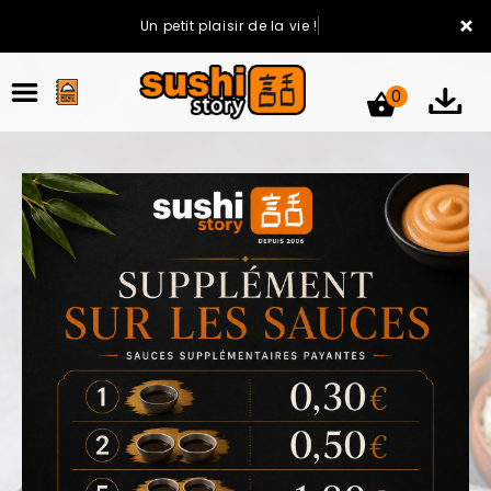
×
Un petit plaisir de la vie !
0
ACCUEIL
LA CARTE
VOTRE COMPTE
NOTRE RESTAURANT