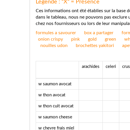
Légende : "X" = Présence
Ces informations ont été établies sur la base 
dans le tableau, nous ne pouvons pas exclure un
chez nos fournisseurs ou lors de leur manipula
formules a savourer
box a partager
for
onion crispy
pink
gold
green
wh
nouilles udon
brochettes yakitori
ape
arachides
celeri
cru
w saumon avocat
w thon avocat
w thon cuit avocat
w saumon cheese
w chevre frais miel