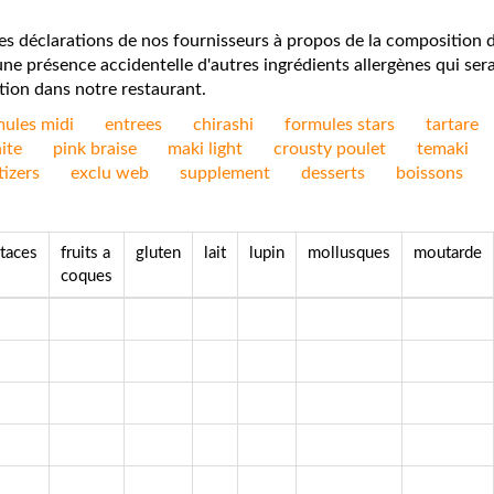
des déclarations de nos fournisseurs à propos de la composition d
e présence accidentelle d'autres ingrédients allergènes qui sera
tion dans notre restaurant.
mules midi
entrees
chirashi
formules stars
tartare
ite
pink braise
maki light
crousty poulet
temaki
tizers
exclu web
supplement
desserts
boissons
staces
fruits a
gluten
lait
lupin
mollusques
moutarde
coques