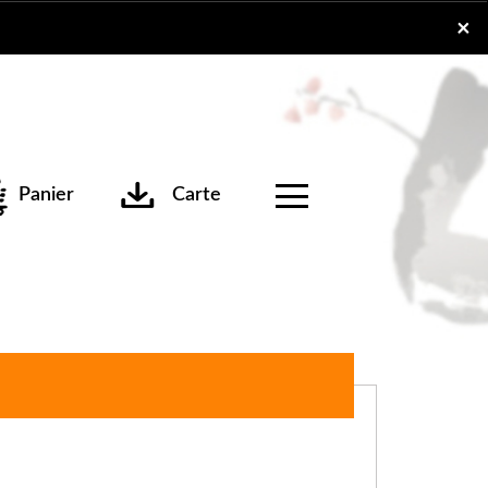
x
×
Panier
Carte