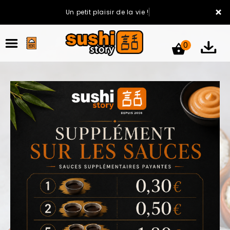
×
Un petit plaisir de la vie !
0
ACCUEIL
LA CARTE
VOTRE COMPTE
NOTRE RESTAURANT