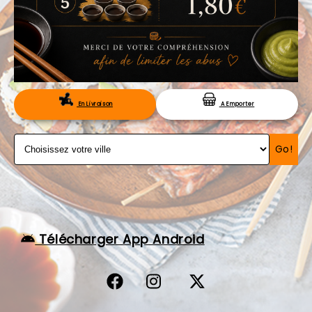
VOS AVIS
MENTIONS LÉGALES
C.G.V
RÉSERVATION
En Livraison
A Emporter
Go!
Télécharger App Android