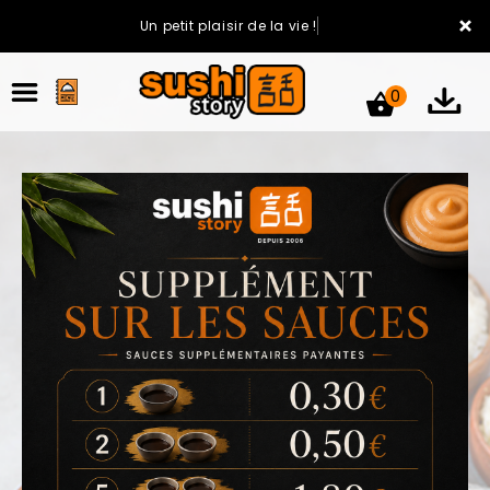
×
Un petit plaisir de la vie !
0
ACCUEIL
LA CARTE
VOTRE COMPTE
NOTRE RESTAURANT