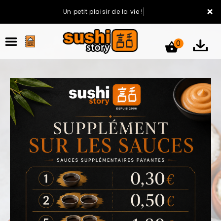
×
Un petit plaisir de la vie !
0
ACCUEIL
LA CARTE
VOTRE COMPTE
NOTRE RESTAURANT