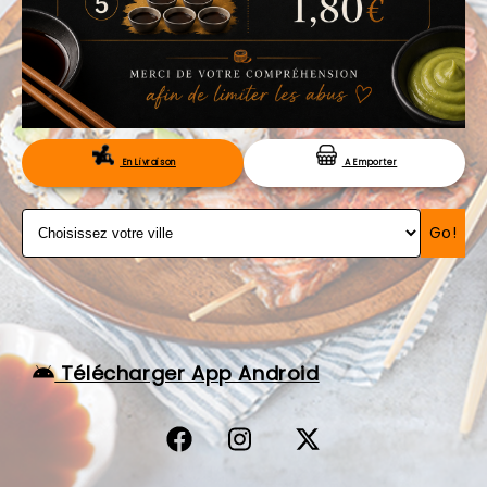
VOS AVIS
MENTIONS LÉGALES
C.G.V
RÉSERVATION
En Livraison
A Emporter
Go!
Télécharger App Android