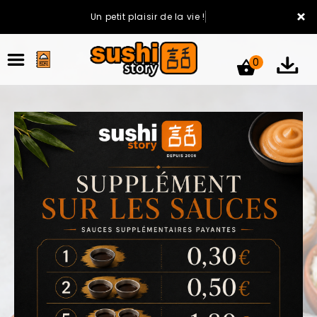
×
Un petit plaisir de la vie !
0
ACCUEIL
LA CARTE
VOTRE COMPTE
NOTRE RESTAURANT