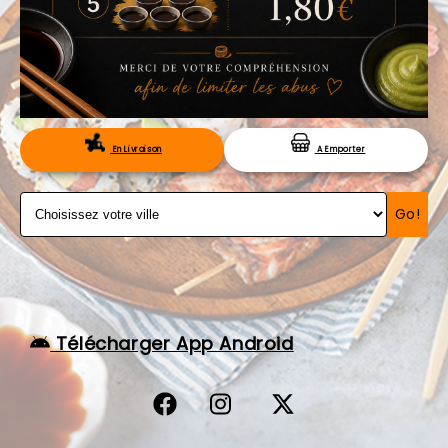
VOS AVIS
MENTIONS LÉGALES
C.G.V
RÉSERVATION
En Livraison
A Emporter
Go!
Télécharger App Android